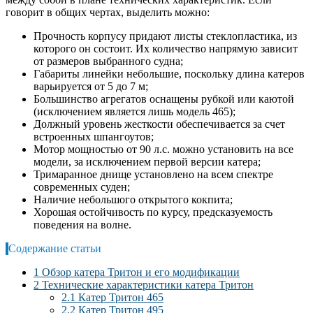
говорит в общих чертах, выделить можно:
Прочность корпусу придают листы стеклопластика, из
которого он состоит. Их количество напрямую зависит
от размеров выбранного судна;
Габариты линейки небольшие, поскольку длина катеров
варьируется от 5 до 7 м;
Большинство агрегатов оснащены рубкой или каютой
(исключением является лишь модель 465);
Должный уровень жесткости обеспечивается за счет
встроенных шпангоутов;
Мотор мощностью от 90 л.с. можно установить на все
модели, за исключением первой версии катера;
Тримаранное днище установлено на всем спектре
современных суден;
Наличие небольшого открытого кокпита;
Хорошая остойчивость по курсу, предсказуемость
поведения на волне.
Содержание статьи
1
Обзор катера Тритон и его модификации
2
Технические характеристики катера Тритон
2.1
Катер Тритон 465
2.2
Катер Тритон 495