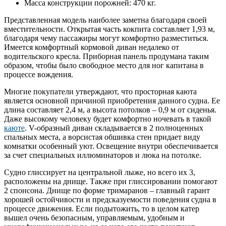
Масса конструкции порожней: 470 кг.
Представленная модель наиболее заметна благодаря своей
вместительности. Открытая часть кокпита составляет 1,93 м,
благодаря чему пассажиры могут комфортно разместиться.
Имеется комфортный кормовой диван недалеко от
водительского кресла. Приборная панель продумана таким
образом, чтобы было свободное место для ног капитана в
процессе вождения.
Многие покупатели утверждают, что просторная каюта
является основной причиной приобретения данного судна. Ее
длина составляет 2,4 м, а высота потолков – 0,9 м от сиденья.
Даже высокому человеку будет комфортно ночевать в такой
каюте
. V-образный диван складывается в 2 полноценных
спальных места, а ворсистая обшивка стен придает виду
комнатки особенный уют. Освещение внутри обеспечивается
за счет специальных иллюминаторов и люка на потолке.
Судно глиссирует на центральной лыже, но всего их 3,
расположены на днище. Также при глиссировании помогают
2 спонсона. Днище по форме тримаранов – главный гарант
хорошей остойчивости и предсказуемости поведения судна в
процессе движения. Если подытожить, то в целом катер
вышел очень безопасным, управляемым, удобным и