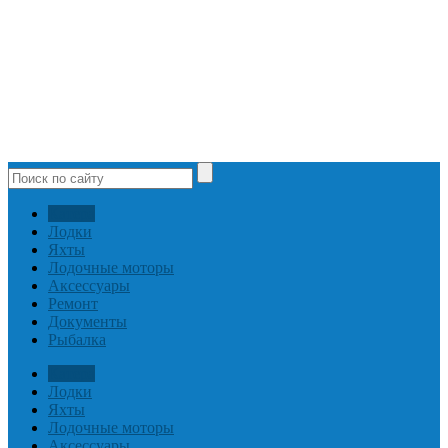
Катера
Лодки
Яхты
Лодочные моторы
Аксессуары
Ремонт
Документы
Рыбалка
Катера
Лодки
Яхты
Лодочные моторы
Аксессуары