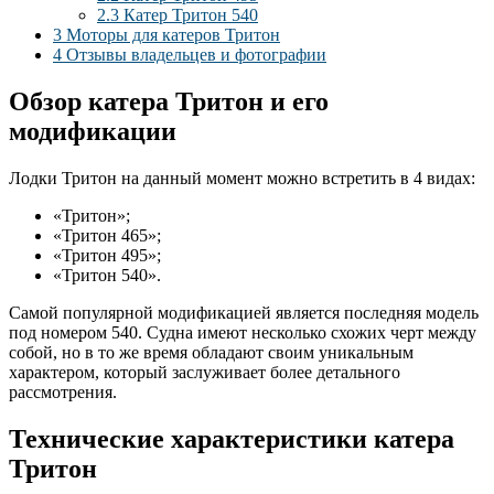
2.3
Катер Тритон 540
3
Моторы для катеров Тритон
4
Отзывы владельцев и фотографии
Обзор катера Тритон и его
модификации
Лодки Тритон на данный момент можно встретить в 4 видах:
«Тритон»;
«Тритон 465»;
«Тритон 495»;
«Тритон 540».
Самой популярной модификацией является последняя модель
под номером 540. Судна имеют несколько схожих черт между
собой, но в то же время обладают своим уникальным
характером, который заслуживает более детального
рассмотрения.
Технические характеристики катера
Тритон