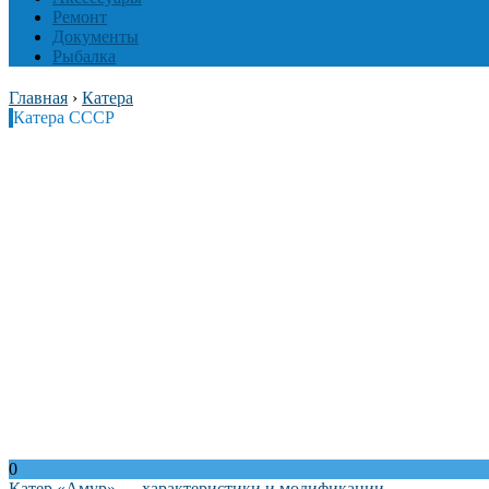
Ремонт
Документы
Рыбалка
Главная
›
Катера
Катера СССР
0
Катер «Амур» — характеристики и модификации