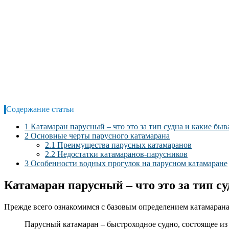
Содержание статьи
1
Катамаран парусный – что это за тип судна и какие бы
2
Основные черты парусного катамарана
2.1
Преимущества парусных катамаранов
2.2
Недостатки катамаранов-парусников
3
Особенности водных прогулок на парусном катамаране
Катамаран парусный – что это за тип с
Прежде всего ознакомимся с базовым определением катамарана.
Парусный катамаран – быстроходное судно, состоящее из