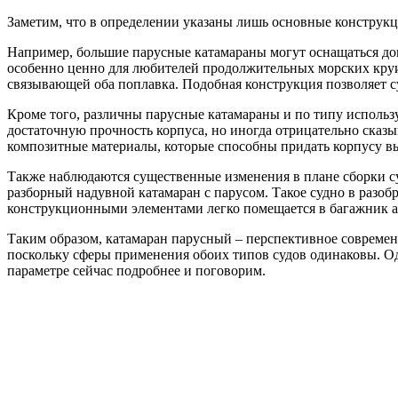
Заметим, что в определении указаны лишь основные конструкц
Например, большие парусные катамараны могут оснащаться до
особенно ценно для любителей продолжительных морских круи
связывающей оба поплавка. Подобная конструкция позволяет с
Кроме того, различны парусные катамараны и по типу использу
достаточную прочность корпуса, но иногда отрицательно сказ
композитные материалы, которые способны придать корпусу вы
Также наблюдаются существенные изменения в плане сборки су
разборный надувной катамаран с парусом. Такое судно в разобр
конструкционными элементами легко помещается в багажник ав
Таким образом, катамаран парусный – перспективное современн
поскольку сферы применения обоих типов судов одинаковы. Одн
параметре сейчас подробнее и поговорим.