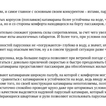
ми, и самое главное с основным своим конкурентом – яхтами, 
тых корпусов (поплавков) катамараны более устойчивы на воде,
а, но и со стороны комфорта находящихся на борту пассажиров, 
тельно снижают уровень силы сопротивления, за счет чего увел
сные яхты аналогичных габаритов. И более того, при условии п
ностей парусники не «погружаются» глубоко в воду, а значит, и
нет над опасным местом, ну а в совсем трудной ситуации разве ч
усника, ведь большие паруса позволяют при ветреной погоде с
гаться с довольно приличной скоростью и быстро преодолевать 
атамараны предоставляют пассажирам два обособленных жилых
ают катамаранам широкую палубу, на которой с комфортом могу
 сравниться с катамараном в устойчивости на воде, ведь ввиду
роме того, по своей конструкции катамараны непотопляемы, поэ
остаточно спокойно проводят круиз даже при штормовых услови
 качеством выделяется надувной парусный катамаран, который м
бирающиеся швартовые и рули позволяют использовать парусные