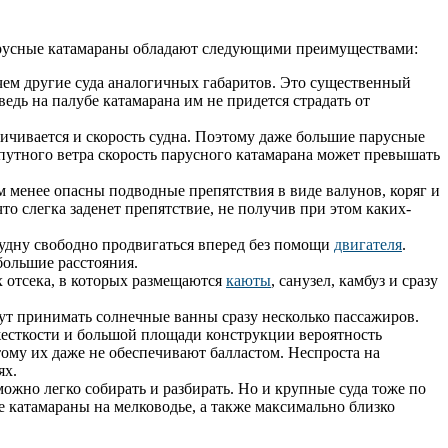
парусные катамараны обладают следующими преимуществами:
 чем другие суда аналогичных габаритов. Это существенный
ведь на палубе катамарана им не придется страдать от
ичивается и скорость судна. Поэтому даже большие парусные
опутного ветра скорость парусного катамарана может превышать
м менее опасны подводные препятствия в виде валунов, коряг и
то слегка заденет препятствие, не получив при этом каких-
удну свободно продвигаться вперед без помощи
двигателя
.
большие расстояния.
 отсека, в которых размещаются
каюты
, санузел, камбуз и сразу
т принимать солнечные ванны сразу несколько пассажиров.
 жесткости и большой площади конструкции вероятность
тому их даже не обеспечивают балластом. Неспроста на
ях.
ожно легко собирать и разбирать. Но и крупные суда тоже по
 катамараны на мелководье, а также максимально близко