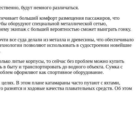
ственно, будут немного различаться.
печивает больший комфорт размещения пассажиров, что
убы оборудуют специальной металлической сетью,
 чему экипаж с большей вероятностью сможет выиграть гонку.
ти все суда делали из металла и древесины, что обеспечивало
технологии позволяют использовать в судостроении новейшие
.
лько литые корпусы, то сейчас без проблем можно купить
ь в быту и транспортировать до водного объекта. Сумка с
роблем оформляют как спортивное оборудование.
целях. В этом плане катамараны часто путают с яхтами,
 разнятся и ходовые качества плавательных средств. Об этом