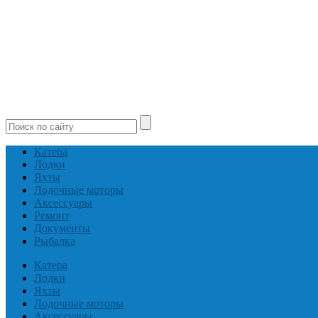
Катера
Лодки
Яхты
Лодочные моторы
Аксессуары
Ремонт
Документы
Рыбалка
Катера
Лодки
Яхты
Лодочные моторы
Аксессуары