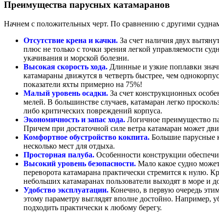
Преимущества парусных катамаранов
Начнем с положительных черт. По сравнению с другими судна
Отсутствие крена и качки.
За счет наличия двух вытяну
плюс не только с точки зрения легкой управляемости судн
укачивания и морской болезни.
Высокая скорость хода.
Длинные и узкие поплавки значи
катамараны движутся в четверть быстрее, чем однокорпу
показатели яхты примерно на 75%!
Малый уровень осадки.
За счет конструкционных особен
мелей. В большинстве случаев, катамаран легко проскольз
либо критических повреждений корпуса.
Экономичность и запас хода.
Логичное преимущество пар
Причем при достаточной силе ветра катамаран может дви
Комфортное обустройство кокпита.
Большие парусные к
несколько мест для отдыха.
Просторная палуба.
Особенности конструкции обеспечив
Высокий уровень безопасности.
Мало какое судно может
переворота катамарана практически стремится к нулю. К
небольших катамаранах пользователи выходят в море и д
Удобство эксплуатации.
Конечно, в первую очередь этим
этому параметру выглядят вполне достойно. Например, у
подходить практически к любому берегу.