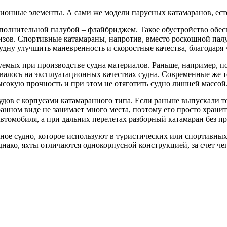
ионные элементы. А сами же модели парусных катамаранов, есте
полнительной палубой – флайбриджем. Такое обустройство обес
зов. Спортивные катамараны, напротив, вместо роскошной пал
удну улучшить маневренность и скоростные качества, благодаря
емых при производстве судна материалов. Раньше, например, поч
ывалось на эксплуатационных качествах судна. Современные же 
сокую прочность и при этом не отяготить судно лишней массой
дов с корпусами катамаранного типа. Если раньше выпускали то
анном виде не занимает много места, поэтому его просто хранит
томобиля, а при дальних перелетах разборный катамаран без п
ое судно, которое используют в туристических или спортивных 
ако, яхты отличаются однокорпусной конструкцией, за счет чего