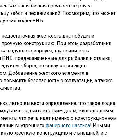
 все же такая низкая прочность корпуса
ьцу забот и переживаний. Посмотрим, что может
дувная лодка РИБ.
 недостаточная жесткость дна побудили
 прочную конструкцию. При этом разработчики
ва надувного корпуса, так появился в
 РИБ, предназначенные для рыбалки и отдыха.
надувные борта, но снизу он оснащен
м. Добавление жесткого элемента в
 повысить безопасность эксплуатации, а также
качества.
ю, легко вывести определение, что такое лодка
о надувные лодки с жестким дном, выполненным
аметить, что речь идет именно о конструкционном
овании внутреннего
фанерного настила
! Иными
диную жесткую конструкцию и с внешней, и с