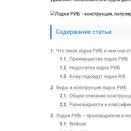
Содержание статьи
1
Что такое лодка РИБ и чем она от
1.1
Преимущества лодок РИБ
1.2
Недостатки лодок РИБ
1.3
Кому подойдут лодки RIB
2
Виды и конструкция лодок РИБ
2.1
Общее описание конструкц
2.2
Разновидности и классифик
3
Лодки РИБ – производители и п
3.1
Winboat