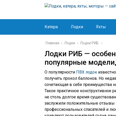
Катера
Лодки
Яхты
Главная
›
Лодки
›
Лодки РИБ
Лодки РИБ — особен
популярные модели,
О популярности
ПВХ лодок
известно 
получить прокол баллонов. Но недав
сочетающая в себе преимущества на
Такое практичное конструктивное р
не столь долгое время существова
заслужили положительные отзывы о
профессиональных спасателей и люб
удивляют пользователей судна данно