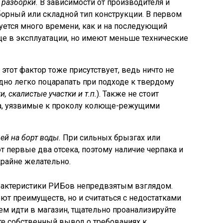
 разборки.
В зависимости от производителя и
орный или складной тип конструкции. В первом
уется много времени, как и на последующий
е в эксплуатации, но имеют меньше технические
 этот фактор тоже присутствует, ведь ничто не
дно легко поцарапать при подходе к твердому
, скалистые участки и т.п.
). Также не стоит
та, уязвимые к проколу колюще-режущими
й на борт воды.
При сильных брызгах или
 первые два отсека, поэтому наличие черпака и
райне желательно.
арактеристики РИБов непредвзятым взглядом.
ют преимуществ, но и считаться с недостатками
ем идти в магазин, тщательно проанализируйте
е собственный вывод о требованиях к