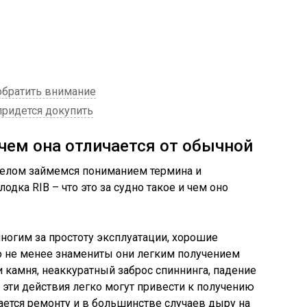
обратить внимание
придется докупить
 чем она отличается от обычной
делом займемся пониманием термина и
лодка RIB – что это за судно такое и чем оно
огим за простоту эксплуатации, хорошие
о не менее знамениты они легким получением
и камня, неаккуратный заброс спиннинга, падение
эти действия легко могут привести к получению
ается ремонту и в большинстве случаев дыру на