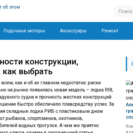
Лодочные моторы
Аксессуары
Ремонт
ности конструкции,
 как выбрать
всем, как и об их главном недостатке: риске
но на рынке появилась новая модель – лодка RIB,
дувного судна и прочность жестких конструкций.
ешение быстро обеспечило плавсредству успех. За
Ал
гр
ния складные лодки РИБ с пластиковым дном
сп
т рыбаков, спортсменов, охотников,
ителей водных прогулок. А чем же приятно
Ком
го класса, узнаем в сегодняшней статье.
в ц