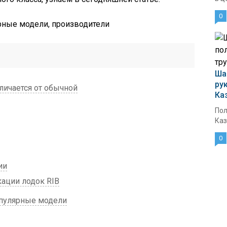
0
Ша
ру
личается от обычной
Ка
Пол
Каз
0
ии
ации лодок RIB
опулярные модели