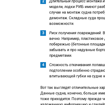
Длительный процесс монтажа и
модели, лодки РИБ имеют разб
случае на монтаж судна потреб
демонтаж. Складные суда прощ
возможности.
Риск получения повреждений.
B
вечно. Например, пластиковое 
побережью (
бетонные площадки
забывать и про надувные бор
предметами.
Сложность откачивания попавше
подтоплении особенно страдают
впитывающей губки на судне к
Вот так выглядят отличительные х
Данные судна, конечно, больше име
тоже приходится. Поэтому прежде ч
изложенную информацию и сделайт