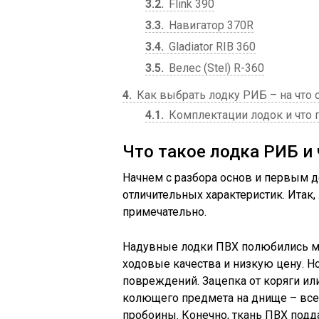
3.2
Flink 390
3.3
Навигатор 370R
3.4
Gladiator RIB 360
3.5
Велес (Stel) R-360
4
Как выбрать лодку РИБ – на что 
4.1
Комплектации лодок и что 
Что такое лодка РИБ и
Начнем с разбора основ и первым 
отличительных характеристик. Итак, 
примечательно.
Надувные лодки ПВХ полюбились мн
ходовые качества и низкую цену. Н
повреждений. Зацепка от коряги ил
колющего предмета на днище – все 
пробоины. Конечно, ткань ПВХ подд