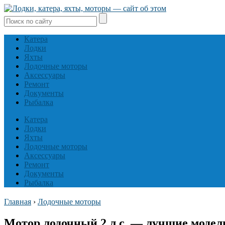
Катера
Лодки
Яхты
Лодочные моторы
Аксессуары
Ремонт
Документы
Рыбалка
Катера
Лодки
Яхты
Лодочные моторы
Аксессуары
Ремонт
Документы
Рыбалка
Главная
›
Лодочные моторы
Мотор лодочный 2 л.с. — лучшие модели