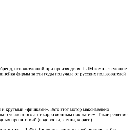
кий бренд, использующий при производстве ПЛМ комплектующие
инейка фирмы за эти годы получала от русских пользователей
и и крутыми «фишками». Зато этот мотор максимально
тельно усиленного антикоррозионным покрытием. Такое решение
одных препятствий (водоросли, камни, коряги).
стом ходу – 1 350. Топливная система карбюраторная, бак