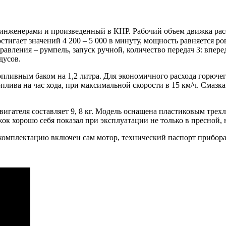
нженерами и произведенный в КНР. Рабочий объем движка расс
стигает значений 4 200 – 5 000 в минуту, мощность равняется 
авления – румпель, запуск ручной, количество передач 3: впер
дусов.
ливным баком на 1,2 литра. Для экономичного расхода горючег
оплива на час хода, при максимальной скорости в 15 км/ч. Сма
двигателя составляет 9, 8 кг. Модель оснащена пластиковым тре
ок хорошо себя показал при эксплуатации не только в пресной, н
В комплектацию включен сам мотор, технический паспорт прибор