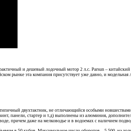
 практичный и дешевый лодочный мотор 2 л.с. Parsun – китайс
ком рынке эта компания присутствует уже давно, и модельная л
 – типичный двухтактник, не отличающийся особыми новшествам
(винт, панели, стартер и т.д) выполнены из алюминия, дополни
 воде, причем даже на мелководье и в водоемах с наличием подв
мом в 50 кубов. Максимальное число оборотов – 5 500, на холо