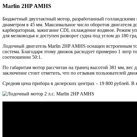
Marlin 2HP AMHS
Бюджетный двухтактный мотор, разработанный голландскими и
диаметром в 45 мм. Максимальное число оборотов двигателя до
карбюраторная, зажигание CDI, охлаждение водяное. Режим упр
для мелководья и доступен разворот судна под углом до 180 гра
Лодочный двигатель Marlin 2HP AMHS оснащен встроенным топ
система. Благодаря этому движок расходует примерно 1 литр т
соотношении 50:1.
По габаритам мотор рассчитан на транец высотой 381 мм, вес 
заключение стоит отметить, что по отзывам пользователей движ
Средняя цена прибора в дилерских центрах – 19 800 рублей. 