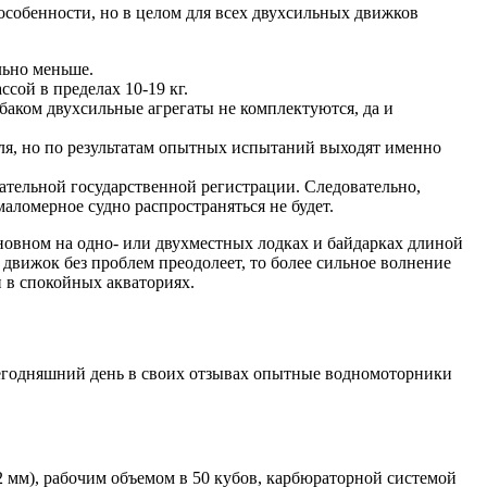
особенности, но в целом для всех двухсильных движков
льно меньше.
сой в пределах 10-19 кг.
аком двухсильные агрегаты не комплектуются, да и
еля, но по результатам опытных испытаний выходят именно
ательной государственной регистрации. Следовательно,
аломерное судно распространяться не будет.
новном на одно- или двухместных лодках и байдарках длиной
й движок без проблем преодолеет, то более сильное волнение
 в спокойных акваториях.
сегодняшний день в своих отзывах опытные водномоторники
 мм), рабочим объемом в 50 кубов, карбюраторной системой