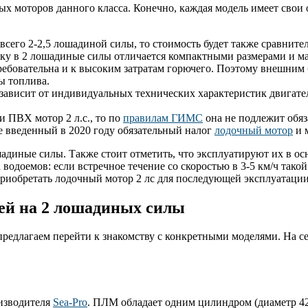
х моторов данного класса. Конечно, каждая модель имеет свои 
всего 2-2,5 лошадиной силы, то стоимость будет также сравните
ку в 2 лошадиные силы отличается компактными размерами и мас
ебовательна и к высоким затратам горючего. Поэтому внешним б
ы топлива.
но зависит от индивидуальных технических характеристик двигат
и ПВХ мотор 2 л.с., то по
правилам ГИМС
она не подлежит обяз
же введенный в 2020 году обязательный налог
лодочный мотор
и м
адиные силы. Также стоит отметить, что эксплуатируют их в ос
 водоемов: если встречное течение со скоростью в 3-5 км/ч тако
приобретать лодочный мотор 2 лс для последующей эксплуатации
ей на 2 лошадиных силы
предлагаем перейти к знакомству с конкретными моделями. На 
изводителя
Sea-Pro
. ПЛМ обладает одним цилиндром (диаметр 42